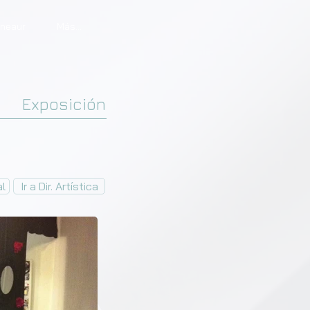
eneaur
Más...
Exposición
al
Ir a Dir. Artística