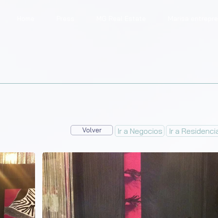
Home
Press
MG Real Estate
Marisa entrepr
Volver
Ir a Negocios
Ir a Residenci