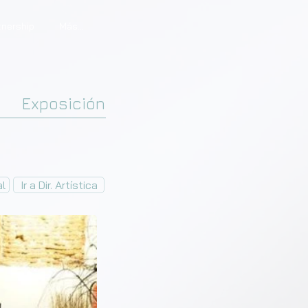
tnership
Más...
Exposición
al
Ir a Dir. Artística