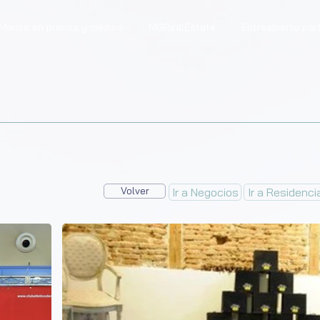
Marisa en prensa y medios
MGRealEstate
Entreabierto par
Volver
Ir a Negocios
Ir a Residenci